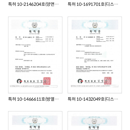
특허 10-2146204호(양면점착테이프)
특허 10-1691701호(디스플레이장치의 보호필름의 제조방법)
특허 10-1466611호(방열시트)
특허 10-1432049호(디스플레이 윈도우용 양면점착테이프)