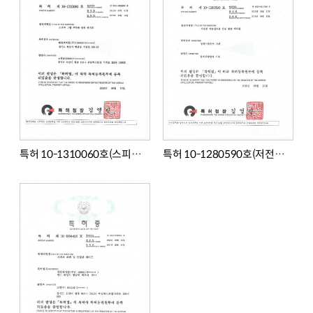
특허 10-1310060호(스피커그릴부착용양면테이프)
특허 10-1280590호(저전압차분신호용연성평판케이블)