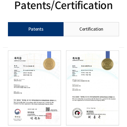
Patents/Certification
Patents/Certification 분류 목록
현재 분류
Patents
Certification