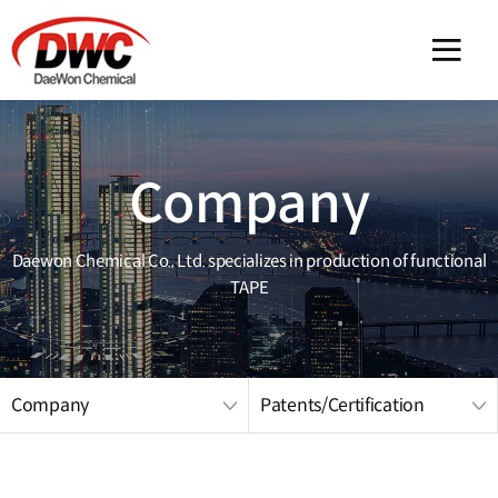
메인 
Company
Daewon Chemical Co., Ltd. specializes in production of functional
TAPE
Company
Patents/Certification